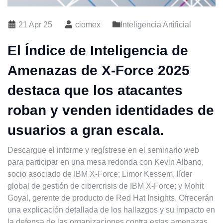
21 Apr 25
ciomex
Inteligencia Artificial
El Índice de Inteligencia de
Amenazas de X-Force 2025
destaca que los atacantes
roban y venden identidades de
usuarios a gran escala.
Descargue el informe y regístrese en el seminario web
para participar en una mesa redonda con Kevin Albano,
socio asociado de IBM X-Force; Limor Kessem, líder
global de gestión de cibercrisis de IBM X-Force; y Mohit
Goyal, gerente de producto de Red Hat Insights. Ofrecerán
una explicación detallada de los hallazgos y su impacto en
la defensa de las organizaciones contra estas amenazas