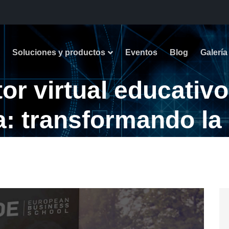
Soluciones y productos
Eventos
Blog
Galería
tor virtual educativ
a: transformando la
perior en la era digi
virtual educativo basado en IA Generativa: transformando