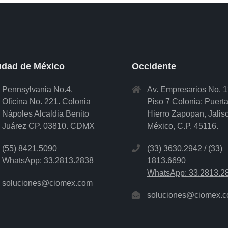
udad de México
Occidente
Pennsylvania No.4,
Av. Empresarios No. 
Oficina No. 221. Colonia
Piso 7 Colonia: Puert
Nápoles Alcaldia Benito
Hierro Zapopan, Jalis
Juárez CP. 03810. CDMX
México, C.P. 45116.
(55) 8421.5090
(33) 3630.2942 / (33)
WhatsApp: 33.2813.2838
1813.6690
WhatsApp: 33.2813.2
soluciones@ciomex.com
soluciones@ciomex.