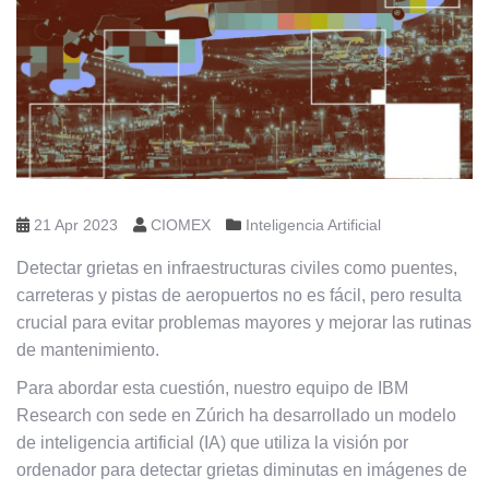
21 Apr 2023
CIOMEX
Inteligencia Artificial
Detectar grietas en infraestructuras civiles como puentes,
carreteras y pistas de aeropuertos no es fácil, pero resulta
crucial para evitar problemas mayores y mejorar las rutinas
de mantenimiento.
Para abordar esta cuestión, nuestro equipo de IBM
Research con sede en Zúrich ha desarrollado un modelo
de inteligencia artificial (IA) que utiliza la visión por
ordenador para detectar grietas diminutas en imágenes de