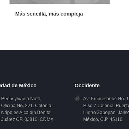
Más sencilla, más compleja
udad de México
Occidente
Pennsylvania No.4,
Av. Empresarios No. 
Oficina No. 221. Colonia
Piso 7 Colonia: Puert
Nápoles Alcaldia Benito
Hierro Zapopan, Jalis
Juárez CP. 03810. CDMX
México, C.P. 45116.