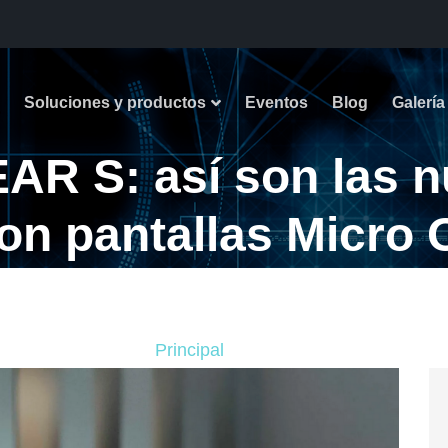
Soluciones y productos
Eventos
Blog
Galería
R S: así son las n
con pantallas Micro
culas en cualquier 
Principal
Blog
uevas gafas inteligentes con pantallas Micro OLED para