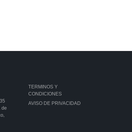
TERMINOS Y
CONDICIONES
135
AVISO DE PRIVACIDAD
a de
co,