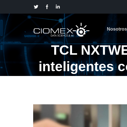
Nosotros
TCL NXTWEA
inteligentes 
pelí
TCL NXTWEAR S: así son las n