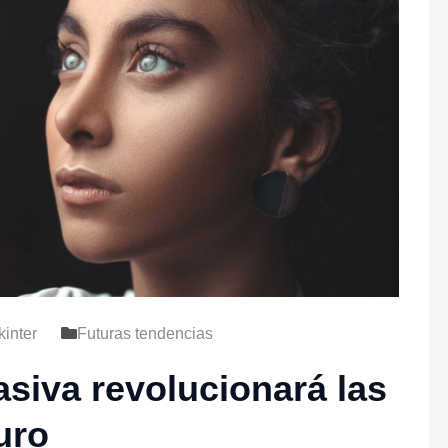
inter
Futuras tendencias
asiva revolucionará las
uro