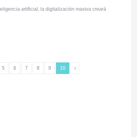
ligencia artificial, la digitalización masiva creará
5
6
7
8
9
10
›