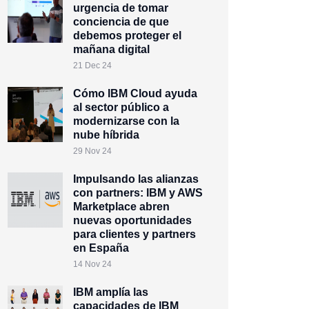
urgencia de tomar
conciencia de que
debemos proteger el
mañana digital
21 Dec 24
Cómo IBM Cloud ayuda
al sector público a
modernizarse con la
nube híbrida
29 Nov 24
Impulsando las alianzas
con partners: IBM y AWS
Marketplace abren
nuevas oportunidades
para clientes y partners
en España
14 Nov 24
IBM amplía las
capacidades de IBM