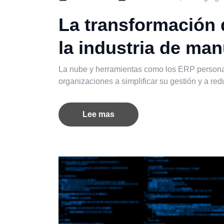
La transformación d
la industria de man
La nube y herramientas como los ERP personal
organizaciones a simplificar su gestión y a red
Lee mas