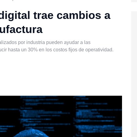
igital trae cambios a
ufactura
izados por industria pueden ayudar a las
ucir hasta un 30% en los costos fijos de operatividad.