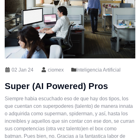
02 Jan 24
ciomex
Inteligencia Artificial
Super (AI Powered) Pros
Siempre habia escuchado eso de que hay dos tipos, los
que cuentan con superpoderes (talento) de manera innata
o adquirida como superman, spiderman, y así, hasta los
increibles y aquellos que sin contar con ese don, se curran
sus competencias (otra vez talento)en el box como
batman. Pues bien, no. Gracias a la fantastica labor de